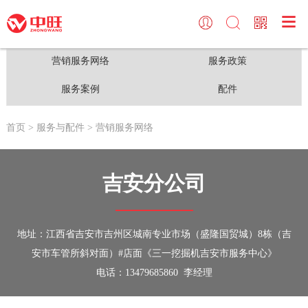

关于中旺
三一挖掘机
服务与配件
中旺频道
中旺简介
小型挖掘机
营销服务网络
中旺频道
营销服务网络
服务政策
中旺荣誉
中型挖掘机
服务政策
大型活动
服务案例
配件
中旺大事记
大型挖掘机
服务案例
首页
> 服务与配件
> 营销服务网络
新闻动态
V8城镇先锋
配件
吉安分公司
地址：江西省吉安市吉州区城南专业市场（盛隆国贸城）8栋（吉
安市车管所斜对面）#店面《三一挖掘机吉安市服务中心》
电话：13479685860 李经理