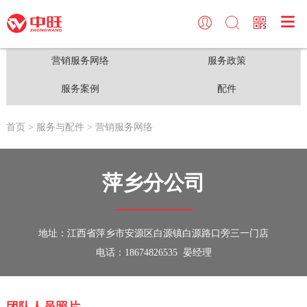

关于中旺
三一挖掘机
服务与配件
中旺频道
中旺简介
小型挖掘机
营销服务网络
中旺频道
营销服务网络
服务政策
中旺荣誉
中型挖掘机
服务政策
大型活动
服务案例
配件
中旺大事记
大型挖掘机
服务案例
首页
> 服务与配件
> 营销服务网络
新闻动态
V8城镇先锋
配件
萍乡分公司
地址：江西省萍乡市安源区白源镇白源路口旁三一门店
电话：18674826535 晏经理