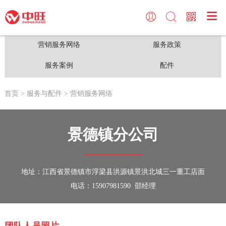

关于中旺
三一挖掘机
服务与配件
中旺频道
中旺简介
小型挖掘机
营销服务网络
中旺频道
营销服务网络
服务政策
中旺荣誉
中型挖掘机
服务政策
大型活动
服务案例
配件
中旺大事记
大型挖掘机
服务案例
首页
> 服务与配件
> 营销服务网络
新闻动态
V8城镇先锋
配件
景德镇分公司
地址：江西省景德镇市浮梁县洪源镇景洪北城三一重工店面
电话：15907981590 邵经理