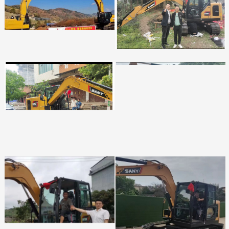
赵陆军
王彬