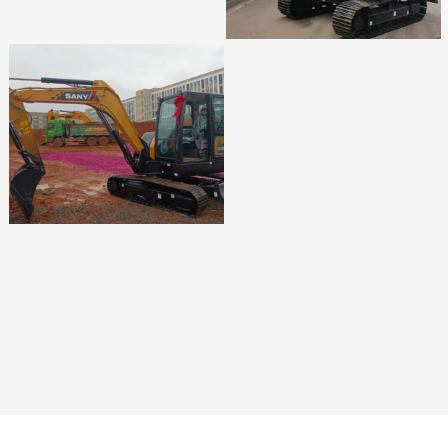
刘运生
邓升