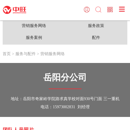

关于中旺
三一挖掘机
服务与配件
中旺频道
中旺简介
小型挖掘机
营销服务网络
中旺频道
营销服务网络
服务政策
中旺荣誉
中型挖掘机
服务政策
大型活动
服务案例
配件
中旺大事记
大型挖掘机
服务案例
首页
> 服务与配件
> 营销服务网络
新闻动态
V8城镇先锋
配件
岳阳分公司
地址：岳阳市奇家岭学院路求真学校对面930号门面 三一重机
电话：15973002831 刘经理